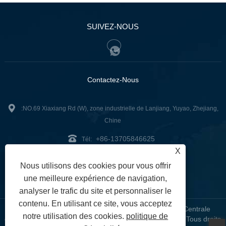
SUIVEZ-NOUS
Contactez-Nous
:NO.69 Xiaxiang Rd (W), zone industrielle de Lanjiang, Yuyao, Zhejiang,
Chine
+86-13705846625
Tél:
X
sales@china-taurus.com
:
Nous utilisons des cookies pour vous offrir
Fax: +86-574-22650288
une meilleure expérience de navigation,
analyser le trafic du site et personnaliser le
contenu. En utilisant ce site, vous acceptez
Copyright © 2023 Ningbo Taurus Industry Co., Ltd. - Centrale
notre utilisation des cookies.
politique de
électrique portable, onduleur, panneau solaire portable - Tous droits