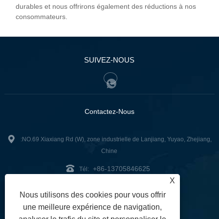
durables et nous offrirons également des réductions à nos
consommateurs.
SUIVEZ-NOUS
Contactez-Nous
:NO.69 Xiaxiang Rd (W), zone industrielle de Lanjiang, Yuyao, Zhejiang,
Chine
+86-13705846625
Tél:
X
sales@china-taurus.com
:
Nous utilisons des cookies pour vous offrir
Fax: +86-574-22650288
une meilleure expérience de navigation,