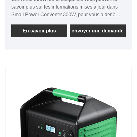
savoir plus sur les informations mises à jour dans
Small Power Converter 300W, pour vous aider à
mieux comprendre et développer le marché Small
Power Converter 300W. Parce que le marché du
En savoir plus
envoyer une demande
petit onduleur 300 W évolue et change, nous vous
recommandons donc de consulter notre site Web et
nous vous présenterons régulièrement les dernières
nouvelles. Petit onduleur 300 W (crête 600 W) DC
12 V vers AC 110 V/220 V. Convertisseur avec prise
USB*2 et AC*2. Large gamme d'applications : road
trip, bureau et camping en plein air, etc.