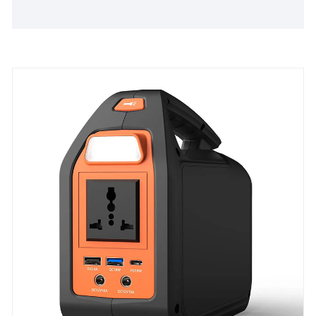
Centrale électrique portable 1000 W (crête 2000 W)
Batterie de secours LiFePO4 domestique, 6 fois plus
longue que la durée de vie de la batterie ordinaire,
prise CA personnalisée, pour l'extérieur, les
urgences, les pannes de courant, le camping, etc.,
durable.